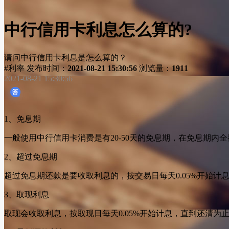
中行信用卡利息怎么算的?
请问中行信用卡利息是怎么算的？
#利率
发布时间：
2021-08-21 15:30:56
浏览量：
1911
2021-08-21 15:30:56
1、免息期
一般使用中行信用卡消费是有20-50天的免息期，在免息期内
2、超过免息期
超过免息期还款是要收取利息的，按交易日每天0.05%开始计
3、取现利息
取现会收取利息，按取现日每天0.05%开始计息，直到还清为