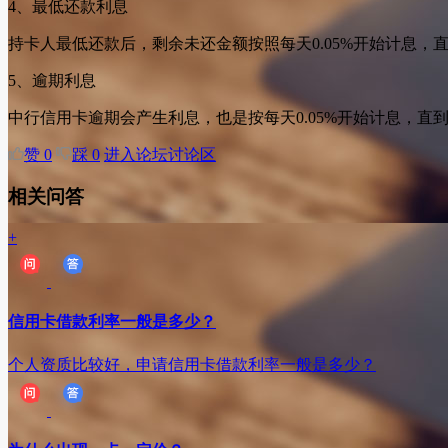
4、最低还款利息
持卡人最低还款后，剩余未还金额按照每天0.05%开始计息，
5、逾期利息
中行信用卡逾期会产生利息，也是按每天0.05%开始计息，直
赞
0
踩
0
进入论坛讨论区
相关问答
+
信用卡借款利率一般是多少？
个人资质比较好，申请信用卡借款利率一般是多少？