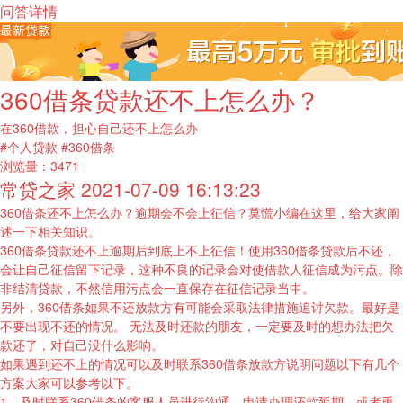
问答详情
360借条贷款还不上怎么办？
在360借款，担心自己还不上怎么办
#个人贷款
#360借条
浏览量：
3471
常贷之家
2021-07-09 16:13:23
360借条还不上怎么办？逾期会不会上征信？莫慌小编在这里，给大家阐
述一下相关知识。
360借条贷款还不上逾期后到底上不上征信！使用360借条贷款后不还，
会让自己征信留下记录，这种不良的记录会对使借款人征信成为污点。除
非结清贷款，不然信用污点会一直保存在征信记录当中。
另外，360借条如果不还放款方有可能会采取法律措施追讨欠款。最好是
不要出现不还的情况。 无法及时还款的朋友，一定要及时的想办法把欠
款还了，对自己没什么影响。
如果遇到还不上的情况可以及时联系360借条放款方说明问题以下有几个
方案大家可以参考以下。
1、及时联系360借条的客服人员进行沟通，申请办理还款延期，或者重