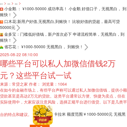
>
>
>
首页
资讯
贷款
小金鹅 ： ¥1000-50000 成功率高！
小金鹅 好借口子，无视黑白， 到
账快！
口木花:新用户好借,无视黑白,到账快！
比较好借的贷超，最高可贷
50000元
金多宝：门槛低好借钱，新户首次必下
申请流程简单，无视黑白，到
账快！
省芯花： ¥1000-50000
无视黑白， 到账快！
2025-08-22 08:10:00
哪些平台可以私人加微信借钱2万
元？这些平台试一试
来源：常贷之家
作者：
浏览量：1064
在如今的金融市场上，有些平台声称可以通过私人加微信借钱，提供小额
贷款甚至是高达2万元的贷款。这类平台通常以方便、快捷为卖点，但在
实际使用中，大家应该注意风险，选择正规平台进行借贷。以下是几类平
台的特点和建议。
卡拉米 额度范围￥1000-50000元
无视黑