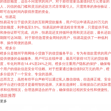
的借款额度，适合不同需求的用户。对于那些需要迅速借到2万元资金的
人，闪信的低门槛和灵活的还款方式非常吸引人。只需简单的身份验证，
即可在短时间内获得所需的资金。
4、恒易花
恒易花专注于提供灵活的互联网贷款服务，用户可以申请高达20万元的
贷款额度，利率低至3.5%。恒易花的申请流程非常简单，只需提供手机
和身份证即可完成。此外，恒易花还支持循环使用和灵活还款，最长还款
期限可达36期。对于那些急需资金周转的用户，恒易花提供了一种低利
率、操作简便的选择。
5、橙多分
橙多分是赣州宇商网络小贷旗下的借贷服务平台，专为有借款需求的用户
提供便捷的金融服务。用户可以在线申请，最高可获得10万元的贷款额
度，年化利率在14.4%至24%之间。橙多分注重用户隐私的保护，确保每
个用户的借款信息安全可信赖。对于想要通过微信借到2万元的用户，橙
多分提供了一个安全、专业的选择。
总而言之，虽然有些平台声称可以通过私人微信借钱，但选择正规、安全
的平台进行借贷才是最明智的选择。大家在选择时，应根据自己的实际需
求和信用情况，合理选择适合的平台，确保借款过程的安全性和便捷性。
借款推荐
更多