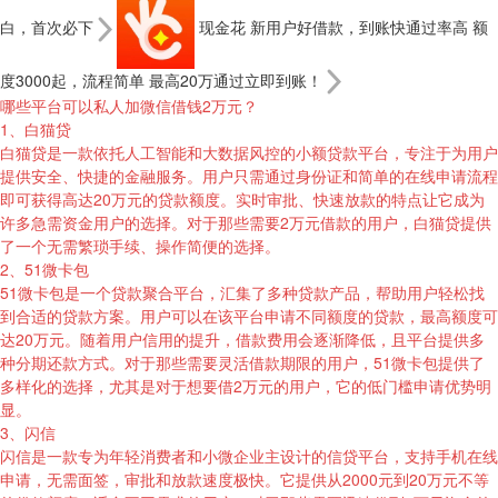
白，首次必下
现金花 新用户好借款，到账快通过率高
额
度3000起，流程简单 最高20万通过立即到账！
哪些平台可以私人加微信借钱2万元？
1、白猫贷
白猫贷是一款依托人工智能和大数据风控的小额贷款平台，专注于为用户
提供安全、快捷的金融服务。用户只需通过身份证和简单的在线申请流程
即可获得高达20万元的贷款额度。实时审批、快速放款的特点让它成为
许多急需资金用户的选择。对于那些需要2万元借款的用户，白猫贷提供
了一个无需繁琐手续、操作简便的选择。
2、51微卡包
51微卡包是一个贷款聚合平台，汇集了多种贷款产品，帮助用户轻松找
到合适的贷款方案。用户可以在该平台申请不同额度的贷款，最高额度可
达20万元。随着用户信用的提升，借款费用会逐渐降低，且平台提供多
种分期还款方式。对于那些需要灵活借款期限的用户，51微卡包提供了
多样化的选择，尤其是对于想要借2万元的用户，它的低门槛申请优势明
显。
3、闪信
闪信是一款专为年轻消费者和小微企业主设计的信贷平台，支持手机在线
申请，无需面签，审批和放款速度极快。它提供从2000元到20万元不等